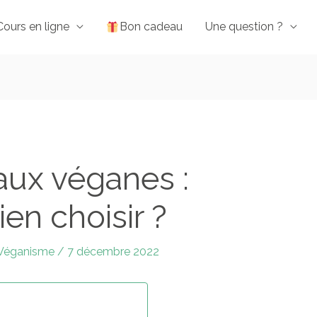
Cours en ligne
Bon cadeau
Une question ?
aux véganes :
n choisir ?
Véganisme
/
7 décembre 2022