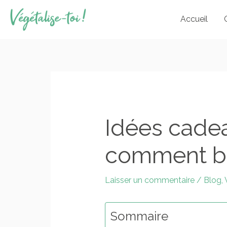
Aller
Accueil
au
contenu
Idées cade
comment bie
Laisser un commentaire
/
Blog
,
Sommaire