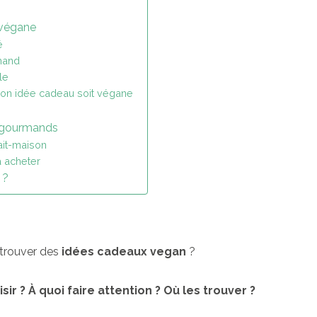
t végane
é
mand
le
mon idée cadeau soit végane
 gourmands
it-maison
 acheter
 ?
 trouver des
idées cadeaux vegan
?
r ? À quoi faire attention ? Où les trouver ?