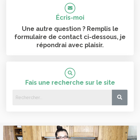
a
k
s
s
m
t
s
Écris-moi
Une autre question ? Remplis le
formulaire de contact ci-dessous, je
répondrai avec plaisir.
Fais une recherche sur le site