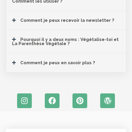
Comment les utiliser ?
Comment je peux recevoir la newsletter ?
Pourquoi il y a deux noms : Végétalise-toi et
La Parenthèse Végétale ?
Comment je peux en savoir plus ?
I
F
P
W
n
a
i
o
s
c
n
r
t
e
t
d
a
b
e
P
g
o
r
r
r
o
e
e